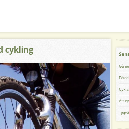
d cykling
Sen
Gå ner
Förde
Cykla
Att cy
Tjejvä