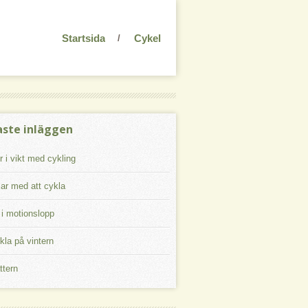
Startsida
Cykel
aste inläggen
 i vikt med cykling
lar med att cykla
 i motionslopp
kla på vintern
ttern