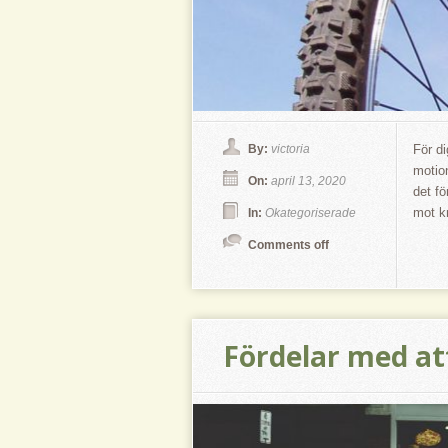
By:
victoria
För di
motion
On:
april 13, 2020
det f
mot k
In:
Okategoriserade
Comments off
Fördelar med at