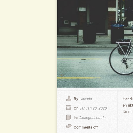
By:
victoria
Har du
en rik
On:
januari 20, 2020
för mi
In:
Okategoriserade
Comments off