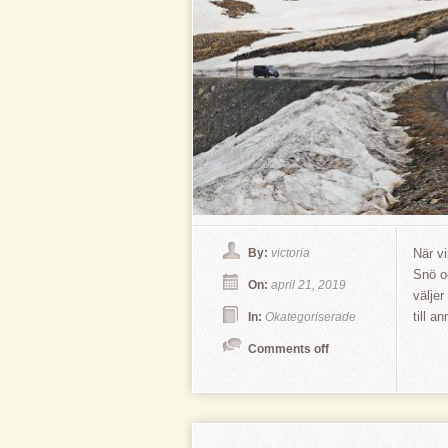
By:
victoria
När v
Snö o
On:
april 21, 2019
välje
till a
In:
Okategoriserade
Comments off