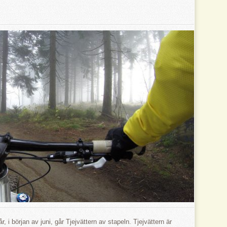
år, i början av juni, går Tjejvättern av stapeln. Tjejvättern är