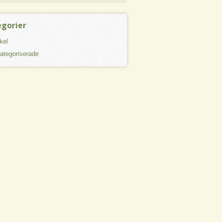
egorier
kel
ategoriserade