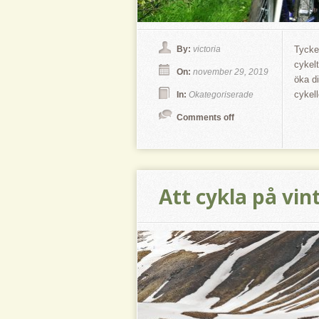
By:
victoria
Tycke
cykelt
On:
november 29, 2019
öka di
cykel
In:
Okategoriserade
Comments off
Att cykla på vin