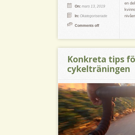
en de
On:
mars 13, 2019
kvinno
nivåer
In:
Okategoriserade
Comments off
Konkreta tips fö
cykelträningen