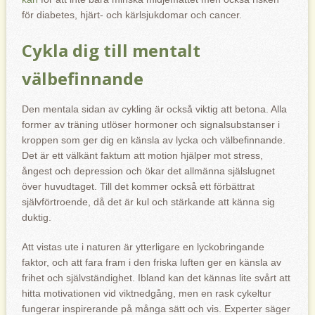
för diabetes, hjärt- och kärlsjukdomar och cancer.
Cykla dig till mentalt
välbefinnande
Den mentala sidan av cykling är också viktig att betona. Alla
former av träning utlöser hormoner och signalsubstanser i
kroppen som ger dig en känsla av lycka och välbefinnande.
Det är ett välkänt faktum att motion hjälper mot stress,
ångest och depression och ökar det allmänna själslugnet
över huvudtaget. Till det kommer också ett förbättrat
självförtroende, då det är kul och stärkande att känna sig
duktig.
Att vistas ute i naturen är ytterligare en lyckobringande
faktor, och att fara fram i den friska luften ger en känsla av
frihet och självständighet. Ibland kan det kännas lite svårt att
hitta motivationen vid viktnedgång, men en rask cykeltur
fungerar inspirerande på många sätt och vis. Experter säger