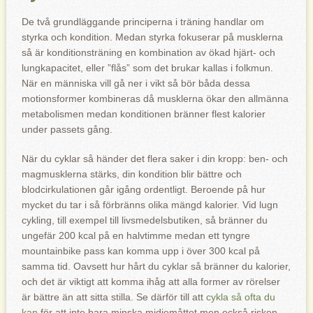
De två grundläggande principerna i träning handlar om
styrka och kondition. Medan styrka fokuserar på musklerna
så är konditionsträning en kombination av ökad hjärt- och
lungkapacitet, eller ”flås” som det brukar kallas i folkmun.
När en människa vill gå ner i vikt så bör båda dessa
motionsformer kombineras då musklerna ökar den allmänna
metabolismen medan konditionen bränner flest kalorier
under passets gång.
När du cyklar så händer det flera saker i din kropp: ben- och
magmusklerna stärks, din kondition blir bättre och
blodcirkulationen går igång ordentligt. Beroende på hur
mycket du tar i så förbränns olika mängd kalorier. Vid lugn
cykling, till exempel till livsmedelsbutiken, så bränner du
ungefär 200 kcal på en halvtimme medan ett tyngre
mountainbike pass kan komma upp i över 300 kcal på
samma tid. Oavsett hur hårt du cyklar så bränner du kalorier,
och det är viktigt att komma ihåg att alla former av rörelser
är bättre än att sitta stilla. Se därför till att
cykla så ofta du
kan
för att inte bara minska midjemåttet men också risken