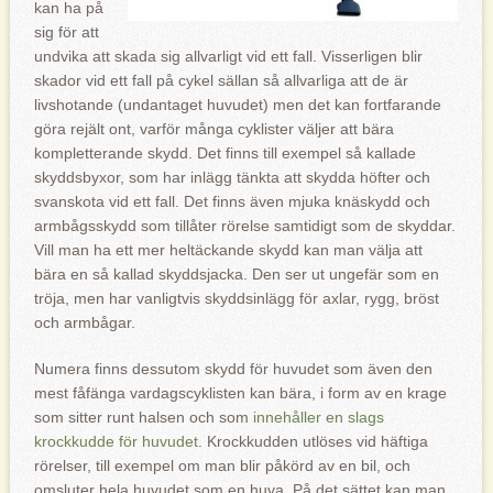
kan ha på
sig för att
undvika att skada sig allvarligt vid ett fall. Visserligen blir
skador vid ett fall på cykel sällan så allvarliga att de är
livshotande (undantaget huvudet) men det kan fortfarande
göra rejält ont, varför många cyklister väljer att bära
kompletterande skydd. Det finns till exempel så kallade
skyddsbyxor, som har inlägg tänkta att skydda höfter och
svanskota vid ett fall. Det finns även mjuka knäskydd och
armbågsskydd som tillåter rörelse samtidigt som de skyddar.
Vill man ha ett mer heltäckande skydd kan man välja att
bära en så kallad skyddsjacka. Den ser ut ungefär som en
tröja, men har vanligtvis skyddsinlägg för axlar, rygg, bröst
och armbågar.
Numera finns dessutom skydd för huvudet som även den
mest fåfänga vardagscyklisten kan bära, i form av en krage
som sitter runt halsen och som
innehåller en slags
krockkudde för huvudet
. Krockkudden utlöses vid häftiga
rörelser, till exempel om man blir påkörd av en bil, och
omsluter hela huvudet som en huva. På det sättet kan man